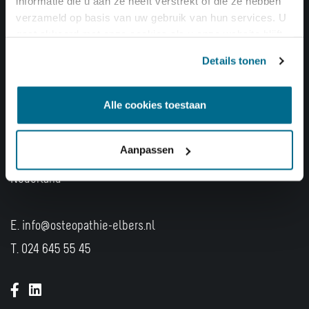
informatie die u aan ze heeft verstrekt of die ze hebben
verzameld op basis van uw gebruik van hun services. U
Baby’s
gaat akkoord met onze cookies als u onze website blijft
Sporters
gebruiken.
Details tonen
Bedrijven
Alle cookies toestaan
Osteopathie praktijk W. Elbers
Kelvinstraat 45A
Aanpassen
6601 HH
Wijchen
Nederland
E. info@osteopathie-elbers.nl
T.
024 645 55 45