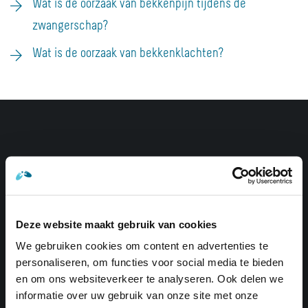
Wat is de oorzaak van bekkenpijn tijdens de
zwangerschap?
Wat is de oorzaak van bekkenklachten?
Navigatie
Wat is osteopathie
Voor wie is osteopathie
Deze website maakt gebruik van cookies
Behandeling en klachten
We gebruiken cookies om content en advertenties te
personaliseren, om functies voor social media te bieden
Over ons
en om ons websiteverkeer te analyseren. Ook delen we
Contact
informatie over uw gebruik van onze site met onze