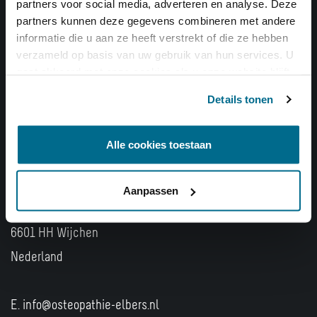
partners voor social media, adverteren en analyse. Deze
Doelgroepen
partners kunnen deze gegevens combineren met andere
informatie die u aan ze heeft verstrekt of die ze hebben
Volwassenen
verzameld op basis van uw gebruik van hun services. U
Kinderen
gaat akkoord met onze cookies als u onze website blijft
gebruiken.
Baby’s
Details tonen
Sporters
Bedrijven
Alle cookies toestaan
Osteopathie praktijk W. Elbers
Aanpassen
Kelvinstraat 45A
6601 HH
Wijchen
Nederland
E. info@osteopathie-elbers.nl